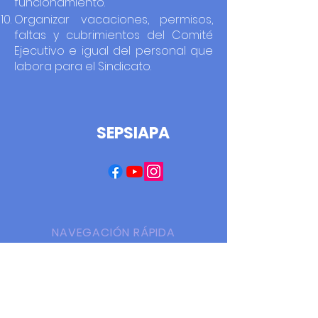
funcionamiento.
Organizar vacaciones, permisos,
faltas y cubrimientos del Comité
Ejecutivo e igual del personal que
labora para el Sindicato.
SEPSIAPA
NAVEGACIÓN RÁPIDA
Inicio
Secretarías