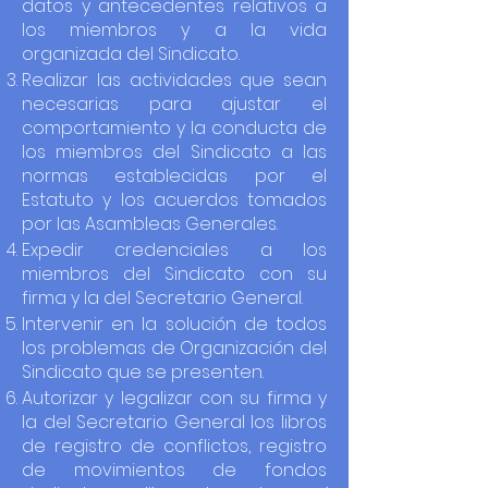
datos y antecedentes relativos a
los miembros y a la vida
organizada del Sindicato.
Realizar las actividades que sean
necesarias para ajustar el
comportamiento y la conducta de
los miembros del Sindicato a las
normas establecidas por el
Estatuto y los acuerdos tomados
por las Asambleas Generales.
Expedir credenciales a los
miembros del Sindicato con su
firma y la del Secretario General.
Intervenir en la solución de todos
los problemas de Organización del
Sindicato que se presenten.
Autorizar y legalizar con su firma y
la del Secretario General los libros
de registro de conflictos, registro
de movimientos de fondos