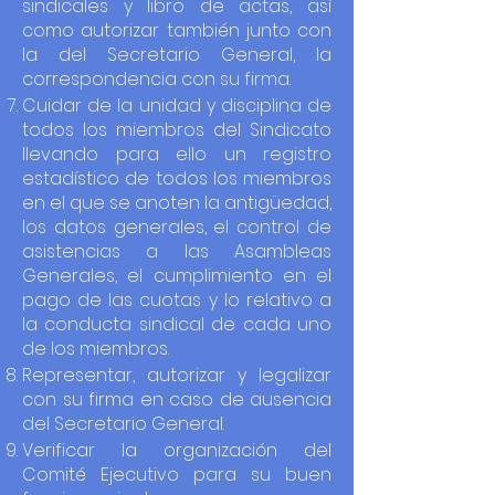
sindicales y libro de actas, así
como autorizar también junto con
la del Secretario General, la
correspondencia con su firma.
Cuidar de la unidad y disciplina de
todos los miembros del Sindicato
llevando para ello un registro
estadístico de todos los miembros
en el que se anoten la antigüedad,
los datos generales, el control de
asistencias a las Asambleas
Generales, el cumplimiento en el
pago de las cuotas y lo relativo a
la conducta sindical de cada uno
de los miembros.
Representar, autorizar y legalizar
con su firma en caso de ausencia
del Secretario General.
Verificar la organización del
Comité Ejecutivo para su buen